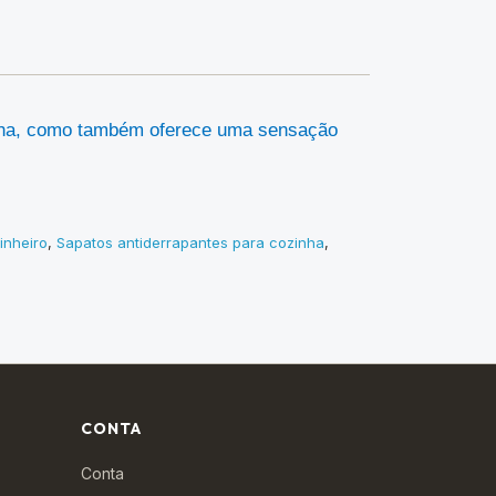
zinha, como também oferece uma sensação
inheiro
,
Sapatos antiderrapantes para cozinha
,
CONTA
Conta