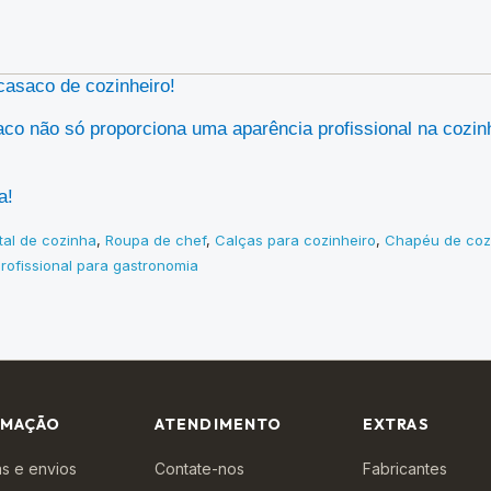
casaco de cozinheiro!
asaco não só proporciona uma aparência profissional na co
a!
tal de cozinha
,
Roupa de chef
,
Calças para cozinheiro
,
Chapéu de coz
profissional para gastronomia
RMAÇÃO
ATENDIMENTO
EXTRAS
s e envios
Contate-nos
Fabricantes