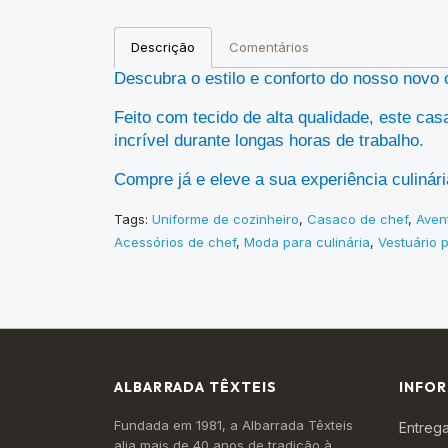
Descrição
Comentários
Descubra o estilo e conforto do nosso novo 
Feito com tecido de alta qualidade, este c
incrível durante longas horas de trabalho.
Compre já e eleve a sua experiência culinári
Tags:
Uniforme de cozinheiro
,
Casaco de chef
,
Aven
Acessórios de chef
,
Moda para culinária
,
Vestuário 
ALBARRADA TÊXTEIS
INFO
Fundada em 1981, a Albarrada Têxteis
Entrega
alia mais de 40 anos de tradição à