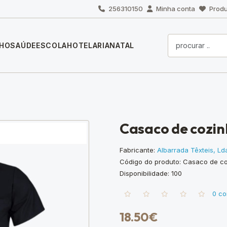
256310150
Minha conta
Produ
LHO
SAÚDE
ESCOLA
HOTELARIA
NATAL
Casaco de cozin
Fabricante:
Albarrada Têxteis, Ld
Código do produto: Casaco de co
Disponibilidade: 100
0 co
18.50€