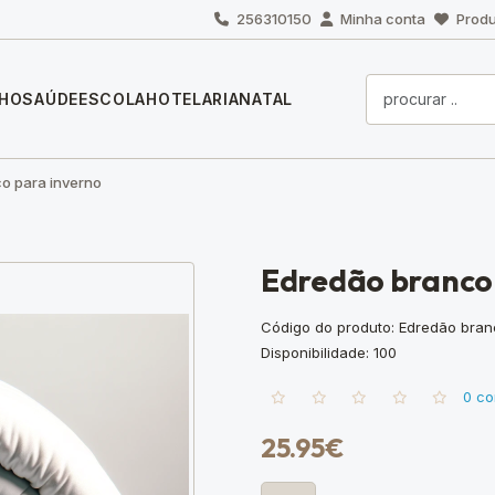
256310150
Minha conta
Produ
LHO
SAÚDE
ESCOLA
HOTELARIA
NATAL
o para inverno
Edredão branco
Código do produto: Edredão bra
Disponibilidade: 100
0 co
25.95€