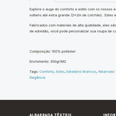
Explore o auge do conforto e estilo com os nossos 
solteiro até extra grande (2x2m de colchão) . Est
Fabricados com materiais de alta qualidade, eles s
de edredão, você pode personalizar sua roupa de c
Composição: 100% poliéster
Enchimento: 300gr/M2
Tags:
Conforto
,
Estilo
,
Edredons Brancos
,
Albarrada 
Elegância
ALBARRADA TÊXTEIS
INFO