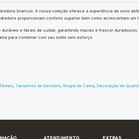
edredons brancos. A nossa coleção oferece a experiência de sono defi
es edredons proporcionam conforto superior bem como acrescentam um 
ão duráveis e fáceis de cuidar, garantindo maciez e frescor duradour
ama para combinar com seu estilo sem esforço.
Têxteis
,
Tamanhos de Edredom
,
Roupa de Cama
,
Decoração de Quart
RMAÇÃO
ATENDIMENTO
EXTRAS