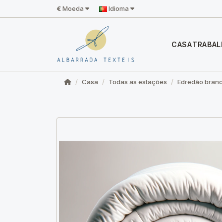
€
Moeda
Idioma
CASA
TRABA
Casa
Todas as estações
Edredão branc